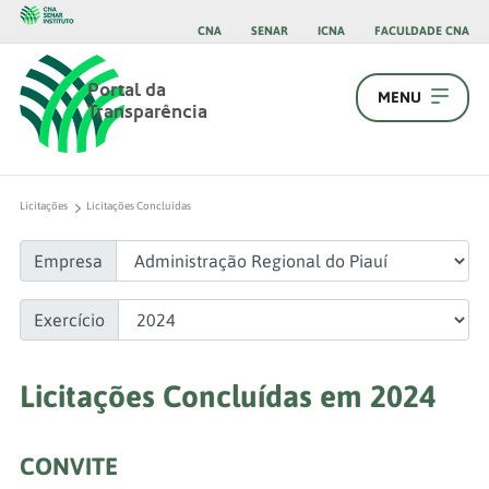
CNA
SENAR
ICNA
FACULDADE CNA
Portal da
MENU
Transparência
Licitações
Licitações Concluídas
Empresa
Exercício
Licitações Concluídas em 2024
CONVITE