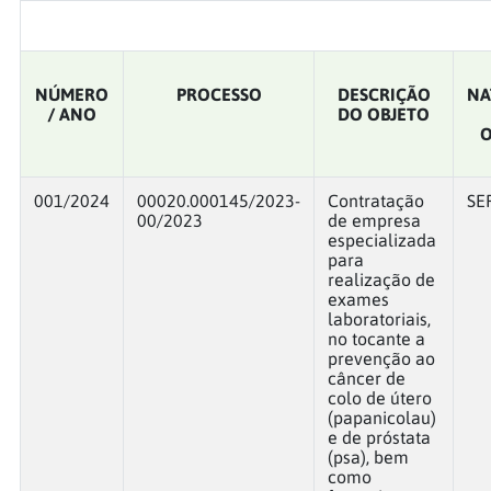
NÚMERO
PROCESSO
DESCRIÇÃO
NA
/ ANO
DO OBJETO
O
001/2024
00020.000145/2023-
Contratação
SE
00/2023
de empresa
especializada
para
realização de
exames
laboratoriais,
no tocante a
prevenção ao
câncer de
colo de útero
(papanicolau)
e de próstata
(psa), bem
como