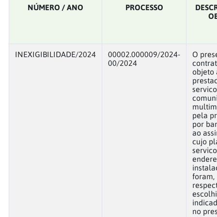
NÚMERO / ANO
PROCESSO
DESC
O
INEXIGIBILIDADE/2024
00002.000009/2024-
O pres
00/2024
contra
objeto 
presta
servico
comun
multim
pela p
por ba
ao assi
cujo p
servico
endere
instal
foram,
respec
escolh
indicad
no pres